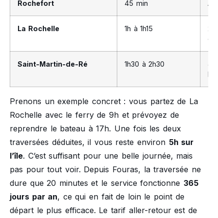
Rochefort
45 min
Ac
La Rochelle
1h à 1h15
2h
dé
Saint-Martin-de-Ré
1h30 à 2h30
Jo
l’îl
Prenons un exemple concret : vous partez de La
Rochelle avec le ferry de 9h et prévoyez de
reprendre le bateau à 17h. Une fois les deux
traversées déduites, il vous reste environ
5h sur
l’île
. C’est suffisant pour une belle journée, mais
pas pour tout voir. Depuis Fouras, la traversée ne
dure que 20 minutes et le service fonctionne
365
jours par an
, ce qui en fait de loin le point de
départ le plus efficace. Le tarif aller-retour est de